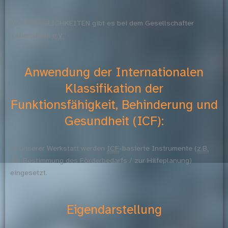
WOHNMÖGLICHKEITEN gibt es bei dem Gesellschafter
‘Lebenshilfe
e.V.
‘
Anwendung der Internationalen
Klassifikation der
Funktionsfähigkeit, Behinderung und
Gesundheit (ICF):
In unserer Werkstatt werden
ICF
-basierte Instrumente (
z.B.
zur Bestimmung des Förderbedarfs / zur Hilfeplanung)
eingesetzt.
Eigendarstellung