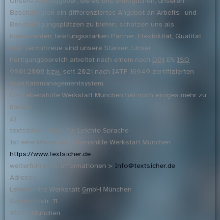
Unsere Auftraggeber, die es uns ermöglichen, unseren
Beschäftigten ein differenziertes Angebot an Arbeits- und
Beschäftigungsplätzen zu bieten, schätzen uns als
kompetenten, leistungsstarken Partner. Flexibilität, Qualität
und Termintreue sind unsere Stärken. Unser
Fertigungsbereich arbeitet nach einem nach
DIN
EN
ISO
9001:2008
bzw.
seit 2021 nach IATF 16949 zertifizierten
Qualitätsmanagementsystem.
Die Lebenshilfe Werkstatt München hat noch einiges mehr zu
bieten:
a)
textsicher – Büro für Leichte Sprache
Ist eine Marke der Lebenshilfe Werkstatt München
https://www.textsicher.de
weiterführende Informationen >
Info@textsicher.de
Adresse
Lebenshilfe Werkstatt
GmbH
München
Scharnitzstr. 11
81377 München