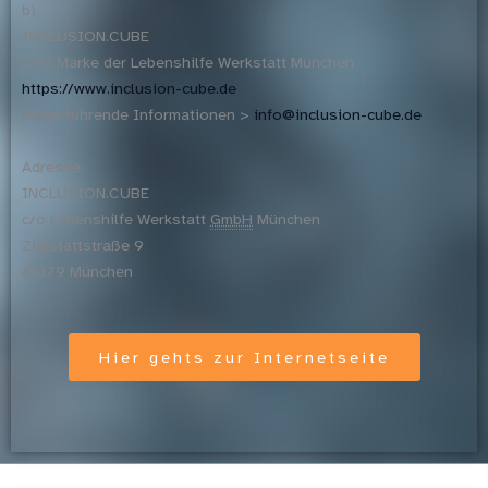
b)
INCLUSION.CUBE
Eine Marke der Lebenshilfe Werkstatt München
https://www.inclusion-cube.de
weiterführende Informationen >
info@inclusion-cube.de
Adresse
INCLUSION.CUBE
c/o Lebenshilfe Werkstatt
GmbH
München
Zielstattstraße 9
81379 München
Hier gehts zur Internetseite