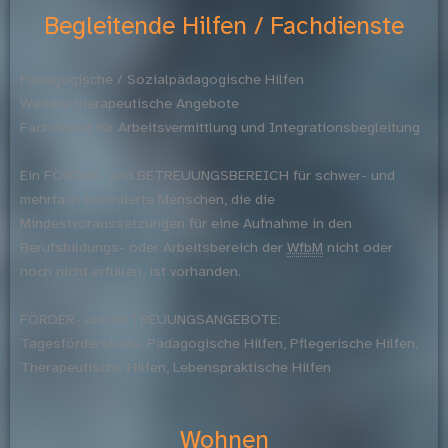
Begleitende Hilfen / Fachdienste
Pädagogische / Sozialpädagogische Hilfen
Weitere therapeutische Angebote
Fachdienst für Arbeitsvermittlung und Integrationsbegleitung
Ein FÖRDER- und BETREUUNGSBEREICH für schwer- und
mehrfach behinderte Menschen, die die
Mindestvoraussetzungen für eine Aufnahme in den
Berufsbildungs- oder Arbeitsbereich der
WfbM
nicht oder
noch nicht erfüllen, ist vorhanden.
FÖRDER- und BETREUUNGSANGEBOTE:
Tagesförderstätte, Pädagogische Hilfen, Pflegerische Hilfen,
Therapeutische Hilfen, Lebenspraktische Hilfen
Wohnen