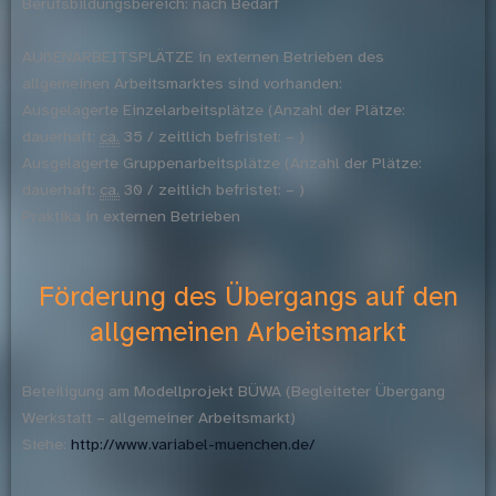
Berufsbildungsbereich: nach Bedarf
AUßENARBEITSPLÄTZE in externen Betrieben des
allgemeinen Arbeitsmarktes sind vorhanden:
Ausgelagerte Einzelarbeitsplätze (Anzahl der Plätze:
dauerhaft:
ca.
35 / zeitlich befristet: – )
Ausgelagerte Gruppenarbeitsplätze (Anzahl der Plätze:
dauerhaft:
ca.
30 / zeitlich befristet: – )
Praktika in externen Betrieben
Förderung des Übergangs auf den
allgemeinen Arbeitsmarkt
Beteiligung am Modellprojekt BÜWA (Begleiteter Übergang
Werkstatt – allgemeiner Arbeitsmarkt)
Siehe:
http://www.variabel-muenchen.de/