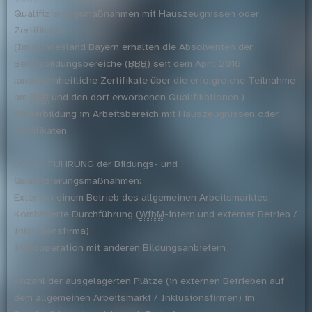
Qualifizierungsmaßnahmen mit Hauszeugnissen oder
Zertifikaten
(Im Bundesland Bayern erhalten die Absolventen der
Berufsbildungsbereiche (
BBB
) seit dem April 2016
landeseinheitliche Zertifikate über die erfolgreiche Teilnahme
am
BBB
und den dort erworbenen Qualifikationen.)
Weiterbildung im Arbeitsbereich mit Hauszeugnissen oder
Zertifikaten
DURCHFÜHRUNG der Bildungs- und
Qualifizierungsmaßnahmen:
Extern in einem Betrieb des allgemeinen Arbeitsmarktes
Kombinierte Durchführung (
WfbM
-intern und externer Betrieb /
Inklusionsfirma)
In Kooperation mit anderen Bildungsanbietern
Anzahl der ausgelagerten Plätze (in externen Betrieben auf
dem allgemeinen Arbeitsmarkt / Inklusionsfirmen) im