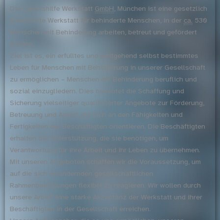
Die Lebenshilfe Werkstatt
GmbH
, München ist eine gesetzlich
anerkannte Werkstatt für behinderte Menschen, in der
ca.
530
Menschen mit Behinderung arbeiten, betreut und gefördert
werden.
Ziel ist es, ein erfülltes und weitgehend selbst bestimmtes
Leben für Menschen mit Behinderung in unserer Gesellschaft
zu ermöglichen – Menschen mit Behinderung beruflich und
sozial einzugliedern. Dies bedeutet die Schaffung und
Sicherung vielseitiger qualifizierter Angebote zur Förderung,
Betreuung und Arbeit, die sich an den Fähigkeiten und
Fertigkeiten der Beschäftigten orientieren. Die Beschäftigten
erhalten die Unterstützung, die sie benötigen, um
Verantwortung für ihre Arbeit und ihr Leben zu übernehmen.
Mit unseren Angeboten schaffen wir die Voraussetzung, um
auf die sich verändernden gesellschaftlichen
Rahmenbedingungen flexibel zu reagieren. Wir wollen durch
unsere Arbeit eine starke Akzeptanz der Werkstatt und ihrer
Beschäftigten in der Gesellschaft erreichen.