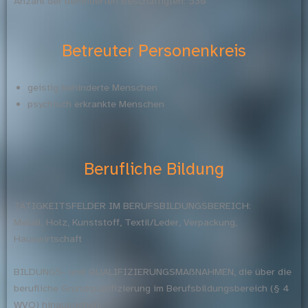
Anzahl der behinderten Beschäftigten: 530
Betreuter Personenkreis
geistig behinderte Menschen
psychisch erkrankte Menschen
Berufliche Bildung
TÄTIGKEITSFELDER IM BERUFSBILDUNGSBEREICH:
Metall, Holz, Kunststoff, Textil/Leder, Verpackung,
Hauswirtschaft
BILDUNGS- und QUALIFIZIERUNGSMAßNAHMEN, die über die
berufliche Grundqualifizierung im Berufsbildungsbereich (§ 4
WVO
) hinausgehen: