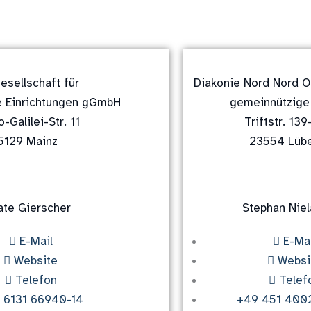
esellschaft für
Diakonie Nord Nord Os
e Einrichtungen gGmbH
gemeinnützig
o-Galilei-Str. 11
Triftstr. 139
5129 Mainz
23554 Lüb
ate Gierscher
Stephan Niel
E-Mail
E-Mai
Website
Websi
Telefon
Telef
 6131 66940-14
+49 451 400