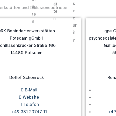
erkstätten und Inklusionsbetriebe
DRK Behindertenwerkstätten
gpe G
Potsdam gGmbH
psychosozial
ohlhasenbrücker Straße 106
Galile
14480 Potsdam
5
Detlef Schönrock
Ren
E-Mail
Website
Telefon
+49 331 23747-11
+49