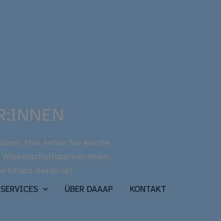
R:INNEN
:innen. Hier sehen Sie welche
d Wissenschaftspartner:innen
berhinaus daaap.net
SERVICES
ÜBER DAAAP
KONTAKT