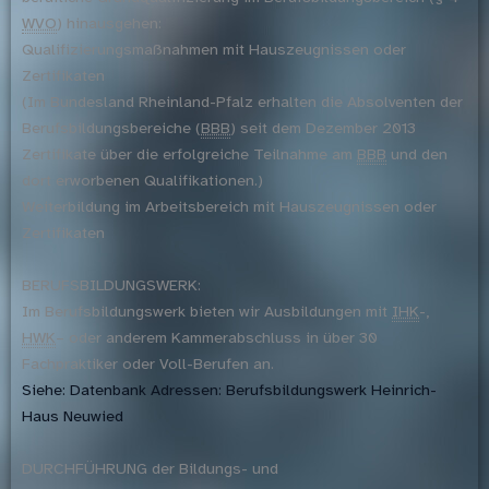
WVO
) hinausgehen:
Qualifizierungsmaßnahmen mit Hauszeugnissen oder
Zertifikaten
(Im Bundesland Rheinland-Pfalz erhalten die Absolventen der
Berufsbildungsbereiche (
BBB
) seit dem Dezember 2013
Zertifikate über die erfolgreiche Teilnahme am
BBB
und den
dort erworbenen Qualifikationen.)
Weiterbildung im Arbeitsbereich mit Hauszeugnissen oder
Zertifikaten
BERUFSBILDUNGSWERK:
Im Berufsbildungswerk bieten wir Ausbildungen mit
IHK
-,
HWK
– oder anderem Kammerabschluss in über 30
Fachpraktiker oder Voll-Berufen an.
Siehe: Datenbank Adressen: Berufsbildungswerk Heinrich-
Haus Neuwied
DURCHFÜHRUNG der Bildungs- und