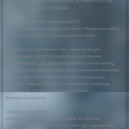
Berufsbildungs- oder Arbeitsbereich der WfbM nicht oder
noch nicht erfüllen, ist vorhanden.
FÖRDER- und BETREUUNGSANGEBOTE:
Tagesförderstätte, Pädagogische Hilfen, Pflegerische Hilfen,
Therapeutische Hilfen, Lebenspraktische Hilfen
Förderzentrum Else-Meurer-Haus, Neuwied-Engers
Fördergruppen WfbM: für Beschäftigte mit höherem
Assistenzbedarf,
z.B.
: aufgrund von Mehrfachbehinderung,
autistischen Verhaltensweisen, herausforderndem Verhalten,
Schädel-Hirn-Trauma, erworbenen Hirnschädigungen
Montage-, Verpackungs- und Sortierarbeiten, vielfältige
Angebote zur Förderung der Kreativität und
Bewegungsangebote.
Übergangsgruppe WfbM/TAF:
steht sowohl Beschäftigten der WfbM als auch der
Tagesförderstätte offen und soll einen
ggf.
angebrachten