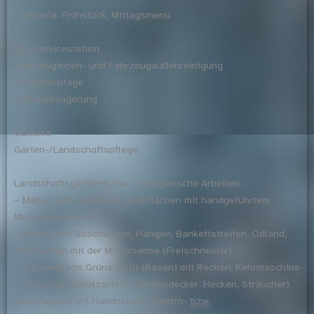
Caféteria: Frühstück, Mittagsmenü
Kfz
-Servicestation
Fahrzeuginnen- und Fahrzeugaußenreinigung
Reifenmontage
Reifeneinlagerung
Culterra
Garten-/Landschaftspflege:
Landschaftsgärtnerische / -pflegerische Arbeiten:
– Mähen von extensiven Grünflächen mit handgeführtem
Motorrasenmäher
– Mähen von Böschungen, Hängen, Bankettstreifen, Ödland,
Wildflächen mit der Motorsense (Freischneider)
– Sammeln von Grünschnitt (Rasen) mit Rechen, Kehrmaschine
– Einfacher Gehölzschnitt (Bodendecker, Hecken, Sträucher)
überwiegend mit Handschere, Elektro-
bzw.