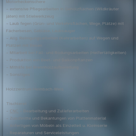
Motorheckenschere
– extensive Pflegearbeiten in Gehölzflächen (Wildkräuter
jäten) mit Stielwerkzeug
– Laub fegen (Grün- und Verkehrsflächen, Wege, Plätze) mit
Fächerbesen, Gebläse, Laubsauger
– Allg. Reinigungsarbeiten (Kehrarbeiten) auf Wegen und
Plätzen mit Besen
– Mitarbeit bei Fäll- und Rodungsarbeiten (Helfertätigkeiten)
– Produktion von Beet- und Balkonpflanzen
– Mithilfe bei Brennholzaufbereitung
– Sonstiges
Holzzentrum Heimbach-Weis
Tischlerei:
–
CNC
– Bearbeitung und Zulieferarbeiten
– Zuschnitte und Bekantungen von Plattenmaterial
– Anfertigen von Möbeln als Einzelteil u. Kleinserie
– Reparaturen und Serviceleistungen