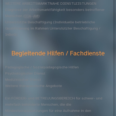
WEITERE ARBEITSMARKTNAHE DIENSTLEISTUNGEN:
Diagnose der Arbeitsmarktfähigkeit besonders betroffener
Menschen (
DIA
–
AM
)
Unterstützte Beschäftigung (Individuelle betriebliche
Qualifizierung im Rahmen Unterstützter Beschäftigung /
InBeQ)
Begleitende Hilfen / Fachdienste
Pädagogische / Sozialpädagogische Hilfen
Psychologischer Dienst
Medizinischer Dienst
Weitere therapeutische Angebote
Ein FÖRDER- und BETREUUNGSBEREICH für schwer- und
mehrfach behinderte Menschen, die die
Mindestvoraussetzungen für eine Aufnahme in den