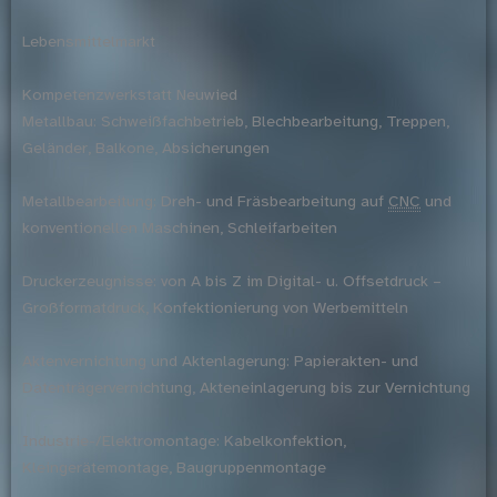
Lebensmittelmarkt
Kompetenzwerkstatt Neuwied
Metallbau: Schweißfachbetrieb, Blechbearbeitung, Treppen,
Geländer, Balkone, Absicherungen
Metallbearbeitung: Dreh- und Fräsbearbeitung auf
CNC
und
konventionellen Maschinen, Schleifarbeiten
Druckerzeugnisse: von A bis Z im Digital- u. Offsetdruck –
Großformatdruck, Konfektionierung von Werbemitteln
Aktenvernichtung und Aktenlagerung: Papierakten- und
Datenträgervernichtung, Akteneinlagerung bis zur Vernichtung
Industrie-/Elektromontage: Kabelkonfektion,
Kleingerätemontage, Baugruppenmontage