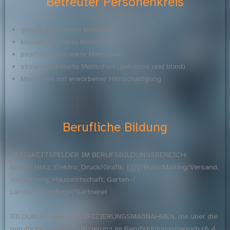
Betreuter Personenkreis
geistig behinderte Menschen
körperbehinderte Menschen
psychisch erkrankte Menschen
sinnesbehinderte Menschen (gehörlos und blind)
Menschen mit erworbener Hirnschädigung
Berufliche Bildung
TÄTIGKEITSFELDER IM BERUFSBILDUNGSBEREICH:
Metall, Holz, Elektro, Druck/Grafik,
EDV
/Büro/Mailing/Versand,
Verpackung, Hauswirtschaft, Garten-/
Landschaftspflege/Gärtnerei
BILDUNGS- und QUALIFIZIERUNGSMAßNAHMEN, die über die
berufliche Grundqualifizierung im Berufsbildungsbereich (§ 4