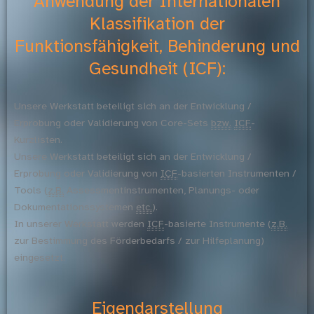
Anwendung der Internationalen
Klassifikation der
Funktionsfähigkeit, Behinderung und
Gesundheit (ICF):
Unsere Werkstatt beteiligt sich an der Entwicklung /
Erprobung oder Validierung von Core-Sets
bzw.
ICF
-
Kurzlisten.
Unsere Werkstatt beteiligt sich an der Entwicklung /
Erprobung oder Validierung von
ICF
-basierten Instrumenten /
Tools (
z.B.
Assessmentinstrumenten, Planungs- oder
Dokumentationssystemen
etc.
).
In unserer Werkstatt werden
ICF
-basierte Instrumente (
z.B.
zur Bestimmung des Förderbedarfs / zur Hilfeplanung)
eingesetzt.
Eigendarstellung