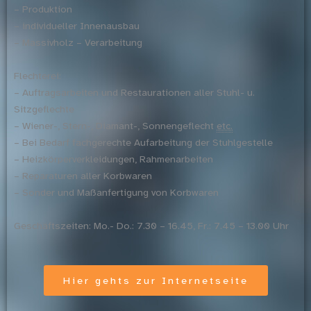
– Produktion
– individueller Innenausbau
– Massivholz – Verarbeitung
Flechterei:
– Auftragsarbeiten und Restaurationen aller Stuhl- u.
Sitzgeflechte
– Wiener-, Stern-, Diamant-, Sonnengeflecht
etc.
– Bei Bedarf fachgerechte Aufarbeitung der Stuhlgestelle
– Heizkörperverkleidungen, Rahmenarbeiten
– Reparaturen aller Korbwaren
– Sonder und Maßanfertigung von Korbwaren
Geschäftszeiten: Mo.- Do.: 7.30 – 16.45, Fr.: 7.45 – 13.00 Uhr
Hier gehts zur Internetseite