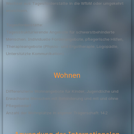
Wechsel aus Tagesförderstätte in die WfbM oder umgekehrt
erleichtern.
Tagesförderstätte:
Tagesstrukturierende Angebote für schwerstbehinderte
Menschen. Individuelle Förderangebote, pflegerische Hilfen,
Therapieangebote (Physio- und Ergotherapie, Logopädie,
Unterstützte Kommunikation).
Wohnen
Differenzierte Wohnangebote für Kinder, Jugendliche und
Erwachsene Menschen mit Behinderung und mit und ohne
Pflegebedarf
Anzahl der Wohnplätze in eigener Trägerschaft: 142