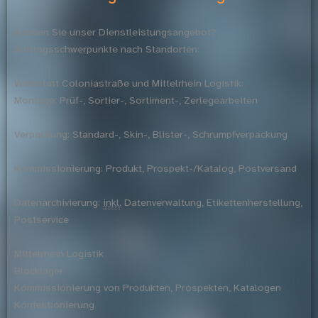
Kennen Sie unser Dienstleistungsangebot?
Auftragsschwerpunkte nach Standorten:
Werkstatt Coloniastraße und Mittelrhein Logistik:
Montage: Prüf-, Sortier-, Sortiment-, Zerlegearbeiten
Verpackung: Standard-, Skin-, Blister-, Schrumpfverpackung
Kommissionierung: Produkt, Prospekt-/Katalog, Postversand
Datenarchivierung:
inkl.
Datenverwaltung, Etikettenherstellung,
Postservice
Mittelrhein Logistik
Blocklager
Kommissionierung von Produkten, Prospekten, Katalogen
Konfektionierung