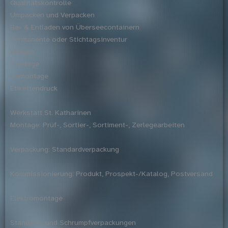
Qualitätskontrolle
Umpacken und Verpacken
Be- & Entladen von Überseecontainern
Permanente oder Stichtagsinventur
Wiegen
Montage
Demontage
Etikettendruck
Werkstatt St. Katharinen
Montage: Prüf-, Sortier-, Sortiment-, Zerlegearbeiten
Verpackung: Standardverpackung
Kommissionierung: Produkt, Prospekt-/Katalog, Postversand
Elektromontage
Standard- und Schrumpfverpackungen