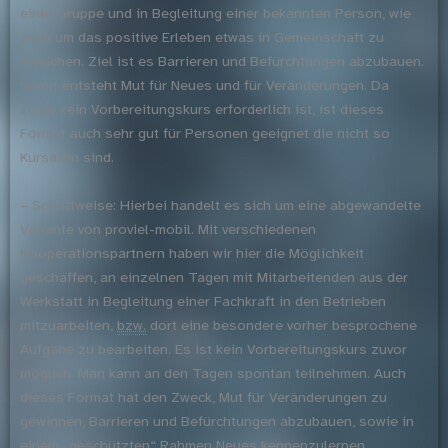
einer Gruppe und in Begleitung einer bekannten Person, wie
auch um das positive Erleben etwas in Gemeinschaft zu
erreichen. Ziel ist es Barrieren und Befürchtungen abzubauen.
Somit entsteht Mut für Neues und für Veränderungen. Da
zuvor kein Vorbereitungskurs erforderlich ist, ist dieses
Format auch sehr gut für Personen geeignet die nicht so
Kursaffin sind.
– Schrittweise: Hierbei handelt es sich um eine abgewandelte
Variante von proviel-mobil. Mit verschiedenen
Kooperationspartnern haben wir hier die Möglichkeit
geschaffen, an einzelnen Tagen mit Mitarbeitenden aus der
Werkstatt in Begleitung einer Fachkraft in den Betrieben
mitzuarbeiten,
bzw.
dort eine besondere vorher besprochene
Aufgabe zu bearbeiten. Es ist kein Vorbereitungskurs zuvor
möglich. Man kann an den Tagen spontan teilnehmen. Auch
dieses Format hat den Zweck, Mut für Veränderungen zu
gewinnen, Barrieren und Befürchtungen abzubauen, sowie in
einem „geschützten“ Rahmen Neues kennenzulernen.