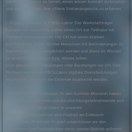
persönlich kennen zu lernen, einen ersten Kontakt zu knüpfen
und alles Wichtige über offene Stellenangebote zu erfahren.
– Digitale Teilhabe in PIKSL-Labor: Der Werkstattträger
betreibt mit dem PIKSL-Labor einen Ort zur Teilhabe mit
digitalen Schwerpunkten. Der Ort hat einen starken
partizipativen Anteil, da hier Menschen mit Behinderungen zu
digitalen Experten ausgebildet werden und diese ihr Wissen
an andere weitergeben,
bzw.
dieses teilen.
Dies geschieht in Schulungen oder Beratungen vor Ort. Des
Weiteren werden im PIKSLLabor digitale Dienstleistungen
angeboten, die durch die Experten bearbeitet werden.
– Freibad Projekt Eckbusch: In den Sommer-Monaten haben
Werkstattmitarbeitende und Berufsbildungsteilnehmende seit
zwei Jahren die Möglichkeit in unserem
Kooperationsprojekt mit dem Freibad am Eckbusch
mitzuwirken. In diesem Projekt unterstützen wir den
gemeinnützigen Freibadträger darin, seinen Betrieb aufrecht