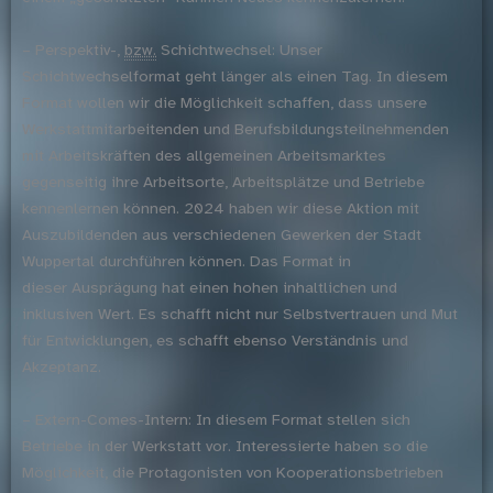
– Perspektiv-,
bzw.
Schichtwechsel: Unser
Schichtwechselformat geht länger als einen Tag. In diesem
Format wollen wir die Möglichkeit schaffen, dass unsere
Werkstattmitarbeitenden und Berufsbildungsteilnehmenden
mit Arbeitskräften des allgemeinen Arbeitsmarktes
gegenseitig ihre Arbeitsorte, Arbeitsplätze und Betriebe
kennenlernen können. 2024 haben wir diese Aktion mit
Auszubildenden aus verschiedenen Gewerken der Stadt
Wuppertal durchführen können. Das Format in
dieser Ausprägung hat einen hohen inhaltlichen und
inklusiven Wert. Es schafft nicht nur Selbstvertrauen und Mut
für Entwicklungen, es schafft ebenso Verständnis und
Akzeptanz.
– Extern-Comes-Intern: In diesem Format stellen sich
Betriebe in der Werkstatt vor. Interessierte haben so die
Möglichkeit, die Protagonisten von Kooperationsbetrieben