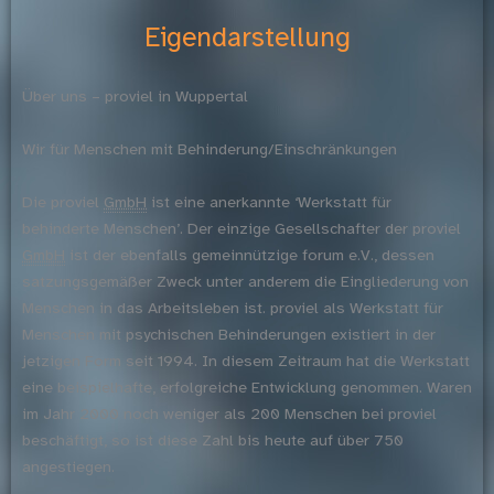
Eigendarstellung
Über uns – proviel in Wuppertal
Wir für Menschen mit Behinderung/Einschränkungen
Die proviel
GmbH
ist eine anerkannte ‘Werkstatt für
behinderte Menschen’. Der einzige Gesellschafter der proviel
GmbH
ist der ebenfalls gemeinnützige forum e.V., dessen
satzungsgemäßer Zweck unter anderem die Eingliederung von
Menschen in das Arbeitsleben ist. proviel als Werkstatt für
Menschen mit psychischen Behinderungen existiert in der
jetzigen Form seit 1994. In diesem Zeitraum hat die Werkstatt
eine beispielhafte, erfolgreiche Entwicklung genommen. Waren
im Jahr 2000 noch weniger als 200 Menschen bei proviel
beschäftigt, so ist diese Zahl bis heute auf über 750
angestiegen.