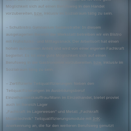
Möglichkeit sich auf einen Berufsweg in den Handel
vorzubereiten,
bzw.
inklusiv im Sozialraum tätig zu sein.
– Schulbistro Gymnasium Sedanstraße: In diesem
ausgelagerten Bereich der Werkstatt betreiben wir ein Bistro
mit Frühstücks- und Mittagssnack. Der Arbeitsort hat einen
hohen autonomen Anteil und wird von einer eigenen Fachkraft
begleitet. Es ist eine gute Möglichkeit sich auf einen
Berufsweg in der Gastronomie vorzubereiten,
bzw.
inklusiv im
Sozialraum tätig zu sein.
– Zertifizierte Teilqualifizierungen: Neben den
Teilqualifizierungen im Ausbildungsberuf
Einzelhandelskauffrau/Mann im Einzelhandel, bietet proviel
auch im Bereich Lager
„Fachkraft im Lagerwesen“ und Metall „Fachkraft
Metalltechnik“ Teilqualifizierungsmodule mit
IHK
-
Anerkennung an, die für den weiteren Berufsweg genutzt