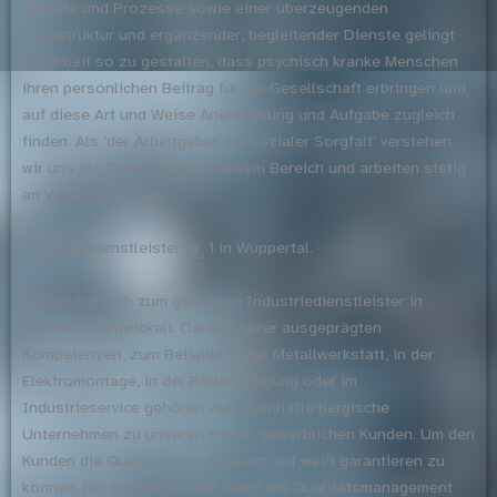
Abläufe und Prozesse sowie einer überzeugenden
Infrastruktur und ergänzender, begleitender Dienste gelingt
es, Arbeit so zu gestalten, dass psychisch kranke Menschen
ihren persönlichen Beitrag für die Gesellschaft erbringen und
auf diese Art und Weise Anerkennung und Aufgabe zugleich
finden. Als ‘der Arbeitgeber mit sozialer Sorgfalt’ verstehen
wir uns als Trendsetter in diesem Bereich und arbeiten stetig
an Verbesserungen.
Industriedienstleister
Nr.
1 in Wuppertal.
proviel hat sich zum gefragten Industriedienstleister in
Wuppertal entwickelt. Dank unserer ausgeprägten
Kompetenzen, zum Beispiel in der Metallwerkstatt, in der
Elektromontage, in der Rollerfertigung oder im
Industrieservice gehören viele namhafte bergische
Unternehmen zu unseren treuen gewerblichen Kunden. Um den
Kunden die Qualität auch schwarz auf weiß garantieren zu
können, hat proviel im Jahr 2005 ein Qualitätsmanagement