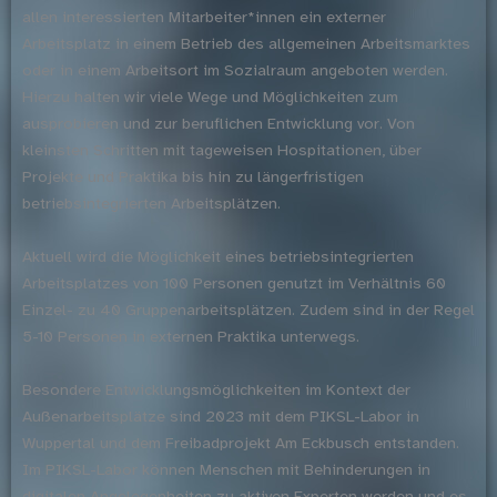
allen interessierten Mitarbeiter*innen ein externer
Arbeitsplatz in einem Betrieb des allgemeinen Arbeitsmarktes
oder in einem Arbeitsort im Sozialraum angeboten werden.
Hierzu halten wir viele Wege und Möglichkeiten zum
ausprobieren und zur beruflichen Entwicklung vor. Von
kleinsten Schritten mit tageweisen Hospitationen, über
Projekte und Praktika bis hin zu längerfristigen
betriebsintegrierten Arbeitsplätzen.
Aktuell wird die Möglichkeit eines betriebsintegrierten
Arbeitsplatzes von 100 Personen genutzt im Verhältnis 60
Einzel- zu 40 Gruppenarbeitsplätzen. Zudem sind in der Regel
5-10 Personen in externen Praktika unterwegs.
Besondere Entwicklungsmöglichkeiten im Kontext der
Außenarbeitsplätze sind 2023 mit dem PIKSL-Labor in
Wuppertal und dem Freibadprojekt Am Eckbusch entstanden.
Im PIKSL-Labor können Menschen mit Behinderungen in
digitalen Angelegenheiten zu aktiven Experten werden und es