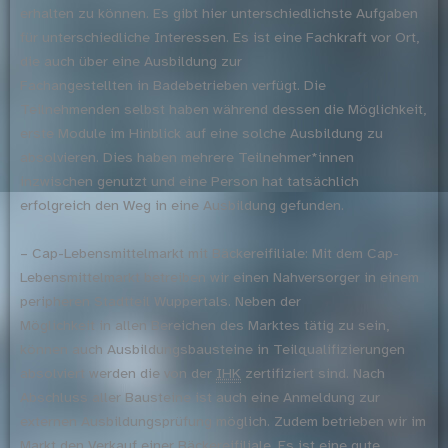
erhalten zu können. Es gibt hier unterschiedlichste Aufgaben
für unterschiedliche Interessen. Es ist eine Fachkraft vor Ort,
die auch über eine Ausbildung zur
Fachangestellten in Badebetrieben verfügt. Die
Teilnehmenden selbst haben während dessen die Möglichkeit,
erste Module im Hinblick auf eine solche Ausbildung zu
absolvieren. Dies haben mehrere Teilnehmer*innen
inzwischen genutzt und eine Person hat tatsächlich
erfolgreich den Weg in eine Ausbildung gefunden.
– Cap-Lebensmittelmarkt mit Bäckereifiliale: Mit dem Cap-
Lebensmittelmarkt betreiben wir einen Nahversorger in einem
peripheren Stadtteil Wuppertals. Neben der
Möglichkeit in allen Bereichen des Marktes tätig zu sein,
können auch Ausbildungsbausteine in Teilqualifizierungen
absolviert werden die von der
IHK
zertifiziert sind. Nach
Abschluss aller Bausteine ist auch eine Anmeldung zur
externen Ausbildungsprüfung möglich. Zudem betrieben wir im
Markt den Verkauf einer Bäckereifiliale. Es ist eine gute