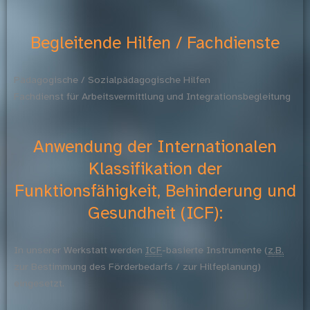
Begleitende Hilfen / Fachdienste
Pädagogische / Sozialpädagogische Hilfen
Fachdienst für Arbeitsvermittlung und Integrationsbegleitung
Anwendung der Internationalen
Klassifikation der
Funktionsfähigkeit, Behinderung und
Gesundheit (ICF):
In unserer Werkstatt werden
ICF
-basierte Instrumente (
z.B.
zur Bestimmung des Förderbedarfs / zur Hilfeplanung)
eingesetzt.