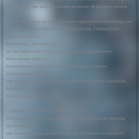
Betriebsteil, der sich um unsere externen Aktivitäten zentral
kümmert.
Die TalWerkStatt verfügt über eine eigene Betreibsleitung und
Jobcoaches. Des Weiteren organisiert die TalWerkStatt
diverse Projekte,
Workshops, Aktionen
etc.
,
um den Menschen in unserer Werkstatt und unseren
Maßnahmen externe
Entwicklungsmöglichkeiten nahezubringen. Neben
vorbereitenden Kursen,
die aus den Stufen Basis- und Orientierungskurs bestehen,
handelt es
sich um folgende Elemente:
– „Monat der Inklusion“ in der
Berufsbildung: Alle Teilnehmenden der Beruflichen Bildung
durchlaufen in
der Grundausbildung den Monat der Inklusion. Somit lernt