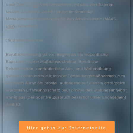
nach
DIN
EN
ISO
9001 eingeführt und dies zertifizieren
lassen. Auch eine Zertifizierung im Sinne der
Managementanforderungen für den Arbeitsschutz (MAAS-
BGW
) ist erfolgt.
Ihr Bildungspartner.
Berufliche Bildung ist von Beginn an ein wesentlicher
Baustein unserer Maßnahmestruktur. Berufliche
Rehabilitation, kontinuierliche Aus- und Weiterbildung
gehören genauso wie intensive Fortbildungsmaßnahmen zum
täglichen Alltag bei proviel. Aufbauend auf diesem erfolgreich
erprobten Erfahrungsschatz baut proviel das Bildungsangebot
stetig aus. Der positive Zuspruch bestätigt unser Engagement
deutlich.
Hier gehts zur Internetseite