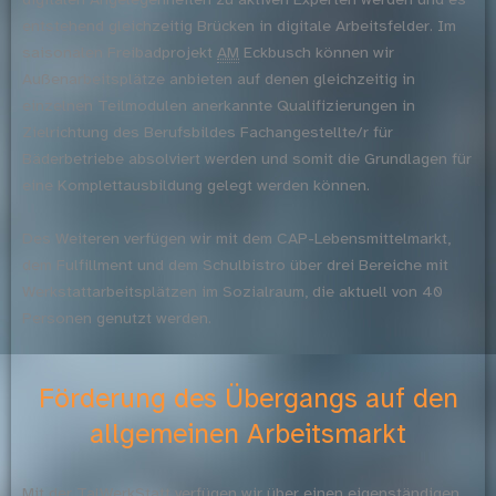
entstehend gleichzeitig Brücken in digitale Arbeitsfelder. Im
saisonalen Freibadprojekt
AM
Eckbusch können wir
Außenarbeitsplätze anbieten auf denen gleichzeitig in
einzelnen Teilmodulen anerkannte Qualifizierungen in
Zielrichtung des Berufsbildes Fachangestellte/r für
Bäderbetriebe absolviert werden und somit die Grundlagen für
eine Komplettausbildung gelegt werden können.
Des Weiteren verfügen wir mit dem CAP-Lebensmittelmarkt,
dem Fulfillment und dem Schulbistro über drei Bereiche mit
Werkstattarbeitsplätzen im Sozialraum, die aktuell von 40
Personen genutzt werden.
Förderung des Übergangs auf den
allgemeinen Arbeitsmarkt
Mit der TalWerkStatt verfügen wir über einen eigenständigen