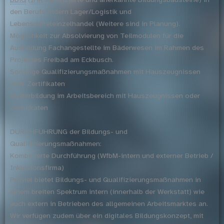
den Berufsfeldern Lager/Logistik und
Lebensmitteleinzelhandel (Weitere sind in Planung).
Möglichkeit zur Absolvierung von Teilmodulen für die
Ausbildung Fachangestellte im Bäderwesen im Rahmen des
Projektes Freibad am Eckbusch.
Sonstige Qualifizierungsmaßnahmen mit Hauszeugnissen
oder Zertifikaten
Weiterbildung im Arbeitsbereich mit Hauszeugnissen oder
Zertifikaten
DURCHFÜHRUNG der Bildungs- und
Qualifizierungsmaßnahmen:
Kombinierte Durchführung (WfbM-intern und externer Betrieb /
Inklusionsfirma)
Proviel bietet Bildungs- und Qualifizierungsmaßnahmen in
einem breiten Spektrum intern (innerhalb der Werkstatt) wie
auch extern in Betrieben des allgemeinen Arbeitsmarktes an.
Wir verfügen zudem über ein digitales Bildungskonzept, mit