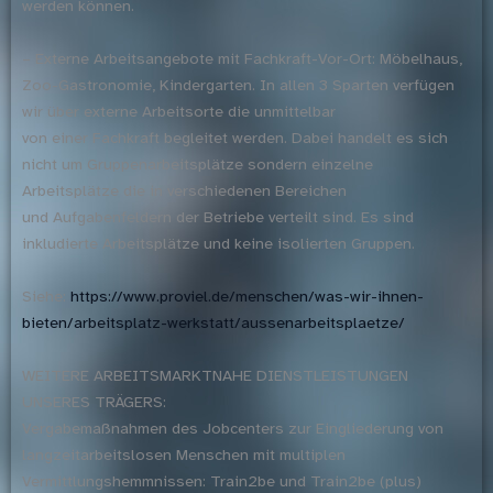
werden können.
– Externe Arbeitsangebote mit Fachkraft-Vor-Ort: Möbelhaus,
Zoo-Gastronomie, Kindergarten. In allen 3 Sparten verfügen
wir über externe Arbeitsorte die unmittelbar
von einer Fachkraft begleitet werden. Dabei handelt es sich
nicht um Gruppenarbeitsplätze sondern einzelne
Arbeitsplätze die in verschiedenen Bereichen
und Aufgabenfeldern der Betriebe verteilt sind. Es sind
inkludierte Arbeitsplätze und keine isolierten Gruppen.
Siehe:
https://www.proviel.de/menschen/was-wir-ihnen-
bieten/arbeitsplatz-werkstatt/aussenarbeitsplaetze/
WEITERE ARBEITSMARKTNAHE DIENSTLEISTUNGEN
UNSERES TRÄGERS:
Vergabemaßnahmen des Jobcenters zur Eingliederung von
langzeitarbeitslosen Menschen mit multiplen
Vermittlungshemmnissen: Train2be und Train2be (plus)