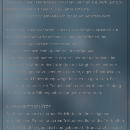
der Möglichkeit Hardware und Datenvolumen zur Verfügung zu
stellen, sowie mit dem PIKSL-Labor externe
Berufsbildungsmöglichkeiten in digitalen Berufsfeldern.
Anzahl der ausgelagerten Plätze (in externen Betrieben auf
dem allgemeinen Arbeitsmarkt / Inklusionsfirmen) im
Berufsbildungsbereich: momentan 20
Richtet sich nach dem Bedarf im Einzelfall. Alle
Teilnehmer*innen haben im ersten Jahr der Maßnahme im
Rahmen des Monats der Inklusion die Möglichkeit, externe
Berufsbildungsplätze kennen zu lernen, eigene Eindrücke zu
gewinnen und Entwicklungswege für sich zu gestalten. Für
jede*n interessierte*n Teilnehmer*in der beruflichen Bildung
können externe Bildungsplätze angeboten werden.
AUßENARBEITSPLÄTZE
Wir haben unsere externen Aktivitäten in einer eigenen
betrieblichen Einheit unserem Inklusionsdienst der “Virtuellen
TalWerkStadt” organisiert und gebündelt. Grundsätzlich kann