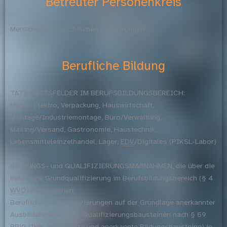
Betreuter Personenkreis
Menschen mit psychischen Erkrankungen
Berufliche Bildung
TÄTIGKEITSFELDER IM BERUFSBILDUNGSBEREICH:
Metall, Elektro, Verpackung, Hauswirtschaft,
Montage/Industriemontage, Büro/Verwaltung,
Mailing/Versand, Gastronomie, Haustechnik,
Lebensmitteleinzelhandel, Lager,
EDV
/Digitales (PIKSL-Labor)
BILDUNGS- und QUALIFIZIERUNGSMAßNAHMEN, die über die
berufliche Grundqualifizierung im Berufsbildungsbereich (§ 4
WVO
) hinausgehen:
Berufliche Teilqualifizierungen auf der Grundlage anerkannter
Ausbildungsberufe in Qualifizierungsbausteinen nach § 69
BBiG
(
IHK
zertifizierte und anerkannte Bildungsbausteine) in