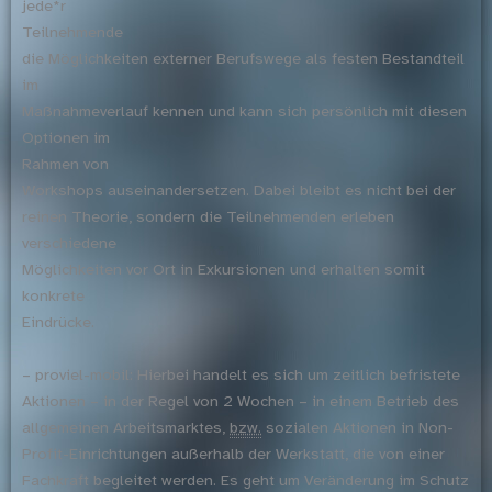
jede*r
Teilnehmende
die Möglichkeiten externer Berufswege als festen Bestandteil
im
Maßnahmeverlauf kennen und kann sich persönlich mit diesen
Optionen im
Rahmen von
Workshops auseinandersetzen. Dabei bleibt es nicht bei der
reinen Theorie, sondern die Teilnehmenden erleben
verschiedene
Möglichkeiten vor Ort in Exkursionen und erhalten somit
konkrete
Eindrücke.
– proviel-mobil: Hierbei handelt es sich um zeitlich befristete
Aktionen – in der Regel von 2 Wochen – in einem Betrieb des
allgemeinen Arbeitsmarktes,
bzw.
sozialen Aktionen in Non-
Profit-Einrichtungen außerhalb der Werkstatt, die von einer
Fachkraft begleitet werden. Es geht um Veränderung im Schutz