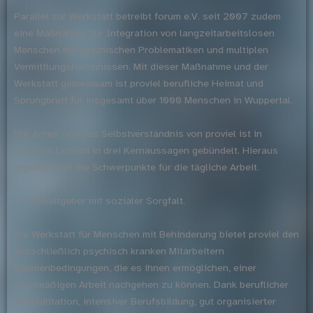
Parallel zur Werkstatt betreibt forum e.V. seit 2007 zudem
eine Maßnahme zur Integration von langzeitarbeitslosen
Menschen mit psychischen Problematiken und multiplen
Vermittlungshemmnissen. Mit dieser Maßnahme und der
Werkstatt gemeinsam ist proviel berufliche Heimat und
Sprungbrett für insgesamt über 1000 Menschen in Wuppertal.
Die Arbeit und das Selbstverständnis von proviel ist in
unserem Leitbild in drei Kernaussagen gebündelt. Hieraus
ergeben sich die Schwerpunkte für die tägliche Arbeit.
Der Arbeitgeber mit sozialer Sorgfalt.
Als Werkstatt für Menschen mit Behinderung bietet proviel den
ausschließlich psychisch kranken Mitarbeitern
Rahmenbedingungen, die es ihnen ermöglichen, einer
regelmäßigen Arbeit nachgehen zu können. Dank beruflicher
Rehabilitation, intensiver Berufsbildung, gut organisierter