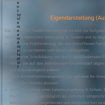
Deutschland
Eigendarstellung (Au
Das Deutsche Taubblindenwerk hat es sich zur Aufgab
taubblinde Menschen lebenslang zu fördern und zu beg
durch eine Frühförderung, die den betroffenen Famili
Kindes zu verstehen und darauf einzugehen
durch eine Schulbildung und durch taubblindenspezif
Hilfen, die auf den individuellen Förderbedarf abge
und Selbständigkeit stärken
durch Rehabilitationsangebote, die auf eine Re-Integ
berufliche Umfeld abzielen
durch Gestaltung einer Lebensumgebung in Schule, 
Werkstatt, in der es möglich ist, sich trotz eingeschr
Wahrnehmungen ungefährdet und möglichst frei zu e