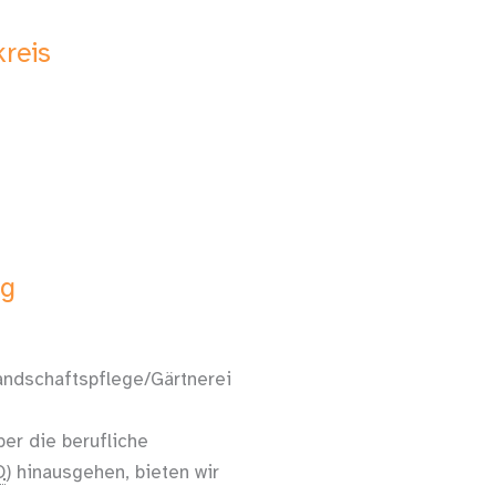
reis
ng
Landschaftspflege/Gärtnerei
r die berufliche
O
) hinausgehen, bieten wir