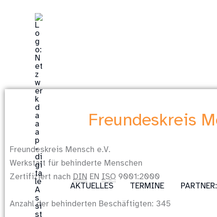
Zum
Inhalt
springen
Freundeskreis 
Freundeskreis Mensch e.V.
Werkstatt für behinderte Menschen
Zertifiziert nach
DIN
EN
ISO
9001:2000
AKTUELLES
TERMINE
PARTNER
Anzahl der behinderten Beschäftigten: 345