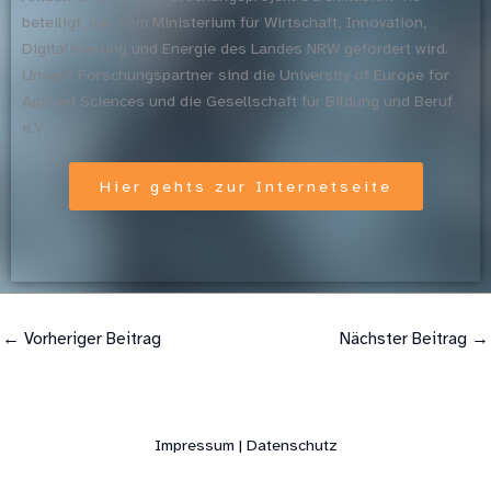
beteiligt, das vom Ministerium für Wirtschaft, Innovation,
Digitalisierung und Energie des Landes NRW gefördert wird.
Unsere Forschungspartner sind die University of Europe for
Applied Sciences und die Gesellschaft für Bildung und Beruf
e.V.
Hier gehts zur Internetseite
←
Vorheriger Beitrag
Nächster Beitrag
→
Impressum | Datenschutz