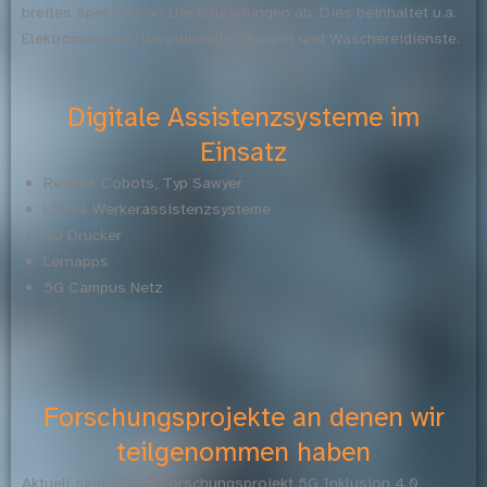
breites Spektrum an Dienstleistungen ab. Dies beinhaltet u.a.
Elektromontage, Bürodienstleistungen und Wäschereidienste.
Digitale Assistenzsysteme im
Einsatz
Rethink Cobots, Typ Sawyer
Ulixes Werkerassistenzsysteme
3D Drucker
Lernapps
5G Campus Netz
Forschungsprojekte an denen wir
teilgenommen haben
Aktuell sind wir am Forschungsprojekt 5G Inklusion 4.0