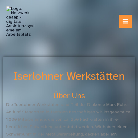
Zum
Inhalt
springen
Iserlohner Werkstätten
Über Uns
Die Iserlohner Werkstäten sind Teil der Diakonie Mark Ruhr.
An fünf Standorten in Iserlohn beschäftigen wir insgesamt ca.
1.000 Mitarbeitende, die von ca. 250 Fachkräften in ihrer
beruflichen Entwicklung unterstützt werden. Wir haben einen
Schwerpunkt in der Metallverarbeitung, decken aber ein