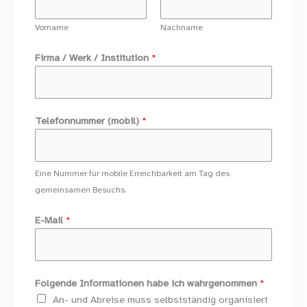
Vorname
Nachname
I
Firma / Werk / Institution
*
n
d
i
v
Telefonnummer (mobil)
*
i
d
u
Eine Nummer für mobile Erreichbarkeit am Tag des
e
gemeinsamen Besuchs.
l
l
E-Mail
*
e
s
W
e
Folgende Informationen habe ich wahrgenommen
*
r
An- und Abreise muss selbstständig organisiert