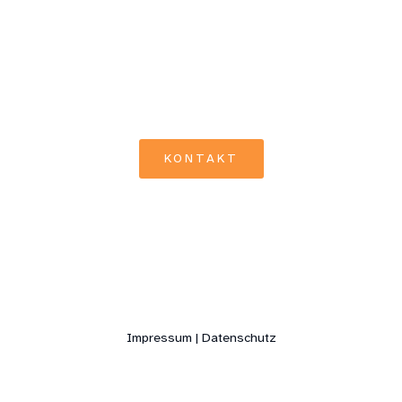
BEI RÜCKFRAGEN
KONTAKTIEREN SIE
UNS EINFACH
KONTAKT
Impressum | Datenschutz