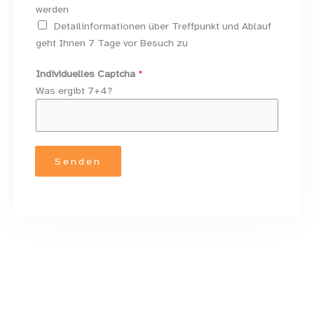
k
werden
F
Detailinformationen über Treffpunkt und Ablauf
i
geht Ihnen 7 Tage vor Besuch zu
r
Individuelles Captcha
*
m
Was ergibt 7+4?
a
Senden