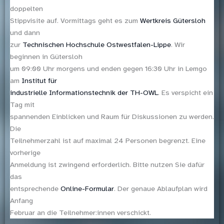
doppelten
Stippvisite auf. Vormittags geht es zum
Wertkreis Gütersloh
und dann
zur
Technischen Hochschule Ostwestfalen-Lippe
. Wir
beginnen in Gütersloh
um 09:00 Uhr morgens und enden gegen 16:30 Uhr in Lemgo
am
Institut für
industrielle Informationstechnik der TH-OWL
. Es verspicht ein
Tag mit
spannenden Einblicken und Raum für Diskussionen zu werden.
Die
Teilnehmerzahl ist auf maximal 24 Personen begrenzt. Eine
vorherige
Anmeldung ist zwingend erforderlich. Bitte nutzen Sie dafür
das
entsprechende
Online-Formular
. Der genaue Ablaufplan wird
Anfang
Februar an die Teilnehmer:innen verschickt.