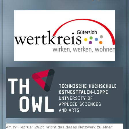
Am 19. Februar 2025 bricht das daaap Netzwerk zu einer