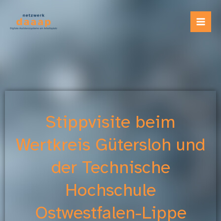
Zum
Inhalt
springen
Stippvisite beim
Wertkreis Gütersloh und
der Technische
Hochschule
Ostwestfalen-Lippe