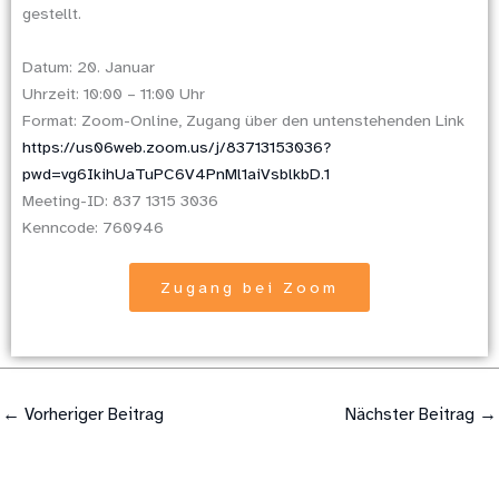
gestellt.
Datum: 20. Januar
Uhrzeit: 10:00 – 11:00 Uhr
Format: Zoom-Online, Zugang über den untenstehenden Link
https://us06web.zoom.us/j/83713153036?
pwd=vg6IkihUaTuPC6V4PnMl1aiVsblkbD.1
Meeting-ID: 837 1315 3036
Kenncode: 760946
Zugang bei Zoom
←
Vorheriger Beitrag
Nächster Beitrag
→