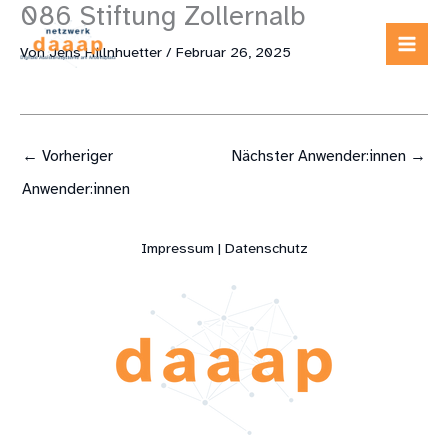
086 Stiftung Zollernalb
Zum
Inhalt
Von
Jens Hillnhuetter
/
Februar 26, 2025
springen
←
Vorheriger
Nächster Anwender:innen
→
Anwender:innen
Impressum | Datenschutz