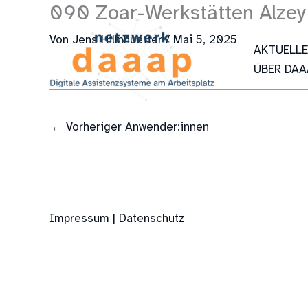
090 Zoar-Werkstätten Alzey
Zum
Inhalt
Von
Jens Hillnhuetter
/
Mai 5, 2025
springen
AKTUELL
ÜBER DAA
←
Vorheriger Anwender:innen
Impressum | Datenschutz