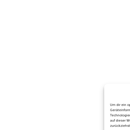
Um dir ein o
Geräteinfor
Technologien
auf dieser W
zurückziehs