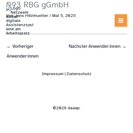
093 RBG gGmbH
Zum
Inhalt
Von
Jens Hillnhuetter
/
Mai 5, 2025
springen
←
Vorheriger
Nächster Anwender:innen
→
Anwender:innen
Impressum | Datenschutz
©2026 daaap.