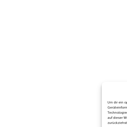
Um dir ein o
Geräteinfor
Technologien
auf dieser W
zurückziehs