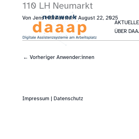
110 LH Neumarkt
Zum
Inhalt
Von
Jens Hillnhuetter
/
August 22, 2025
springen
AKTUELL
ÜBER DAA
←
Vorheriger Anwender:innen
Impressum | Datenschutz