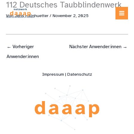
112 Deutsches Taubblindenwerk
Zum
Inhalt
Von
Jens Hillnhuetter
/
November 2, 2025
springen
←
Vorheriger
Nächster Anwender:innen
→
Anwender:innen
Impressum | Datenschutz