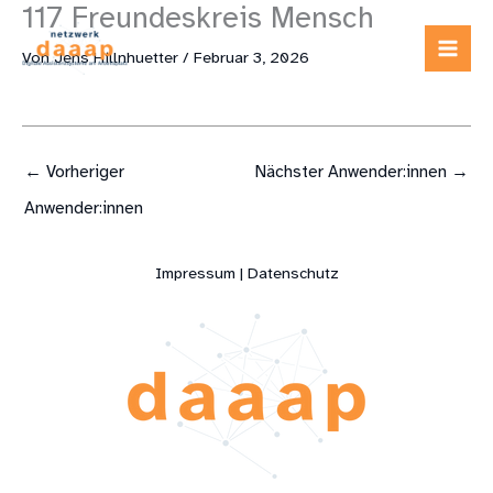
117 Freundeskreis Mensch
Zum
Inhalt
Von
Jens Hillnhuetter
/
Februar 3, 2026
springen
←
Vorheriger
Nächster Anwender:innen
→
Anwender:innen
Impressum | Datenschutz