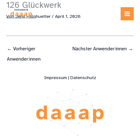
126 Glückwerk
Zum
Inhalt
Von
Jens Hillnhuetter
/
April 1, 2026
springen
←
Vorheriger
Nächster Anwender:innen
→
Anwender:innen
Impressum | Datenschutz