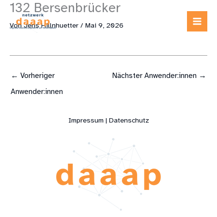
132 Bersenbrücker
Zum
Inhalt
Von
Jens Hillnhuetter
/
Mai 9, 2026
springen
←
Vorheriger
Nächster Anwender:innen
→
Anwender:innen
Impressum | Datenschutz