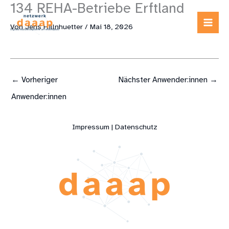
134 REHA-Betriebe Erftland
Zum
Inhalt
Von
Jens Hillnhuetter
/
Mai 18, 2026
springen
←
Vorheriger
Nächster Anwender:innen
→
Anwender:innen
Impressum | Datenschutz