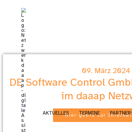
Zum
Inhalt
springen
09. März 2024
DE Software Control GmbH
im daaap Netz
AKTUELLES
TERMINE
PARTNER
Hier gehts zur Interne