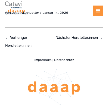
Catavi
Zum
Inhalt
Von
Jens Hillnhuetter
/
Januar 14, 2026
springen
←
Vorheriger
Nächster Hersteller:innen
→
Hersteller:innen
Impressum | Datenschutz