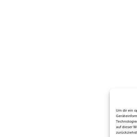
Um dir ein o
Geräteinfor
Technologien
auf dieser W
zurückziehs