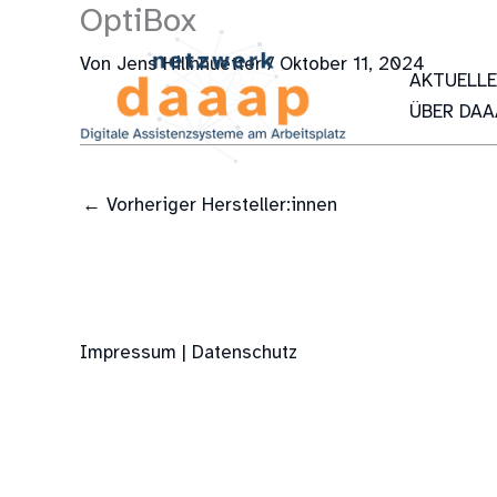
OptiBox
Zum
Inhalt
Von
Jens Hillnhuetter
/
Oktober 11, 2024
springen
AKTUELL
ÜBER DAA
←
Vorheriger Hersteller:innen
Impressum | Datenschutz