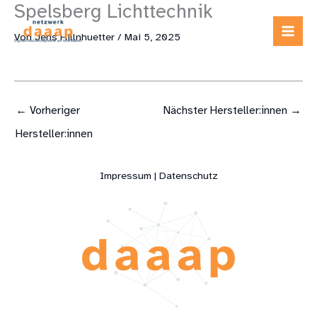
Spelsberg Lichttechnik
Zum
Inhalt
Von
Jens Hillnhuetter
/
Mai 5, 2025
springen
←
Vorheriger
Nächster Hersteller:innen
→
Hersteller:innen
Impressum | Datenschutz