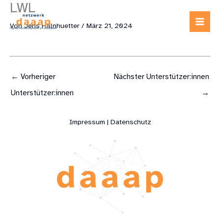
LWL
Zum
Inhalt
Von
Jens Hillnhuetter
/
März 21, 2024
springen
←
Vorheriger
Nächster Unterstützer:innen
Unterstützer:innen
→
Impressum | Datenschutz