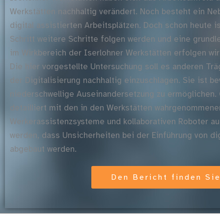
Werkstätten nachhaltig verändert. Noch besteht ein N
digital assistierten Arbeitsplätzen. Doch schon heute 
Schritt weitere Schritte folgen werden und eine grund
im Wirkbereich der Iserlohner Werkstätten erfolgen wir
Die hier vorgestellte Untersuchung soll es anderen Tr
der Digitalisierung nachhaltig einzuschlagen. Sie ist b
niederschwellige Auseinandersetzung zu ermöglichen. G
detailliert mit den in den Werkstätten wahrgenommene
Werkerassistenzsysteme und kollaborativen Roboter aus
werden, dass Unsicherheiten bei der Einführung von d
abgebaut werden.
Den Bericht finden Sie