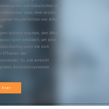
ebeneinander von klassischen und
ist erkennbar, dass dem ersten
legende Neudefinition von Arbeit
d.
ägern leichter machen, den Weg
ewusst reich bebildert, um eine
leichzeitig setzt sie sich
n Effekten der
einander. Es soll erreicht
igitalen Assistenzsystemen
 hier