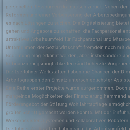
personellen Ressourcen dramatisch zurück. Neben den
Reformen und einer Verbesserung der Arbeitsbedingunge
es nach Lösungen zu suchen. Die Digitalisierung biete
gehen und Angebote zu schaffen, die Fachpersonal ent
attraktives Arbeitsumfeld für Fachpersonal und Mitarbe
Unternehmen der Sozialwirtschaft fremdeln noch mit der
Bedeutung mag erkannt werden, aber insbesondere an
Refinanzierungsmöglichkeiten sind beherzte Vorgehens
Die Iserlohner Werkstätten haben die Chancen der Digit
Arbeitsgruppen den Einsatz unterschiedlichster Assist
Eine Reihe erster Projekte wurde aufgenommen. Doch a
mangelnde Möglichkeiten der Finanzierung hemmend au
Förderangebot der Stiftung Wohlfahrtspflege ermöglich
großer Schritt gemacht werden konnte. Mit der Einführ
Werkerassistenzsystemen und kollaborativen Robotern 
Iserlohner Werkstätten haben sich das Arbeitsumfeld 