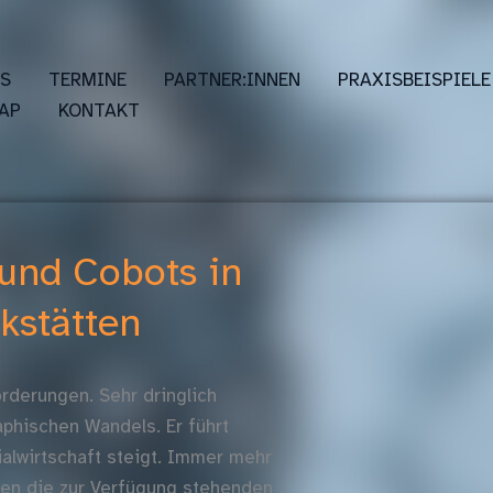
ES
TERMINE
PARTNER:INNEN
PRAXISBEISPIELE
AP
KONTAKT
und Cobots in
kstätten
orderungen. Sehr dringlich
hischen Wandels. Er führt
alwirtschaft steigt. Immer mehr
hen die zur Verfügung stehenden