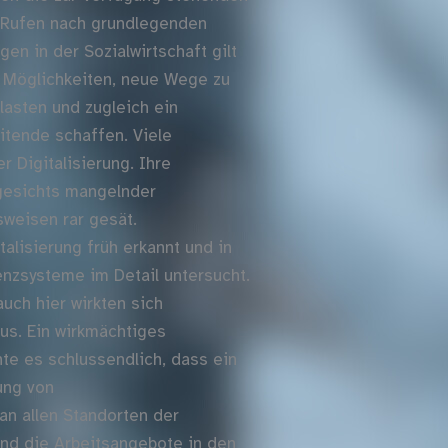
 Rufen nach grundlegenden
n in der Sozialwirtschaft gilt
t Möglichkeiten, neue Wege zu
lasten und zugleich ein
itende schaffen. Viele
 Digitalisierung. Ihre
gesichts mangelnder
weisen rar gesät.
alisierung früh erkannt und in
enzsysteme im Detail untersucht.
uch hier wirkten sich
s. Ein wirkmächtiges
te es schlussendlich, dass ein
ung von
an allen Standorten der
und die Arbeitsangebote in den