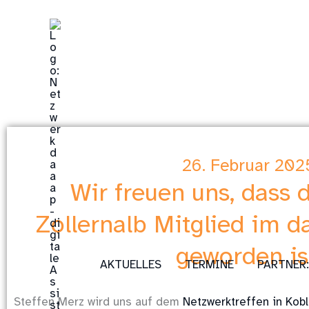
Zum
Inhalt
springen
26. Februar 202
Wir freuen uns, dass d
Zollernalb Mitglied im 
geworden is
AKTUELLES
TERMINE
PARTNER
Steffen Merz wird uns auf dem
Netzwerktreffen in Kob