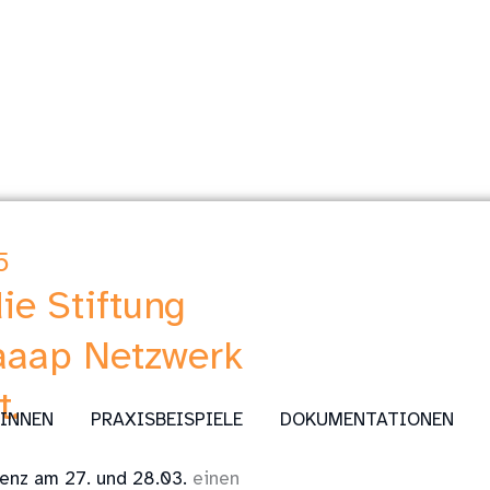
5
ie Stiftung
daaap Netzwerk
t.
:INNEN
PRAXISBEISPIELE
DOKUMENTATIONEN
lenz am 27. und 28.03.
einen