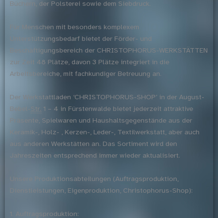
Büchern, der Polsterei sowie dem Siebdruck.
Für Menschen mit besonders komplexem
Unterstützungsbedarf bietet der Förder- und
Beschäftigungsbereich der CHRISTOPHORUS-WERKSTÄTTEN
zur Zeit 48 Plätze, davon 3 Plätze integriert in die
Arbeitsbereiche, mit fachkundiger Betreuung an.
Der Werkstattladen ‘CHRISTOPHORUS-SHOP’ in der August-
Bebel-
Str.
1 – 4 in Fürstenwalde bietet jederzeit attraktive
Präsente, Spielwaren und Haushaltsgegenstände aus der
Keramik-, Holz- , Kerzen-, Leder-, Textilwerkstatt, aber auch
aus anderen Werkstätten an. Das Sortiment wird den
Jahreszeiten entsprechend immer wieder aktualisiert.
Unsere Produktionsabteilungen (Auftragsproduktion,
Dienstleistungen, Eigenproduktion, Christophorus-Shop):
1. Auftragsproduktion: