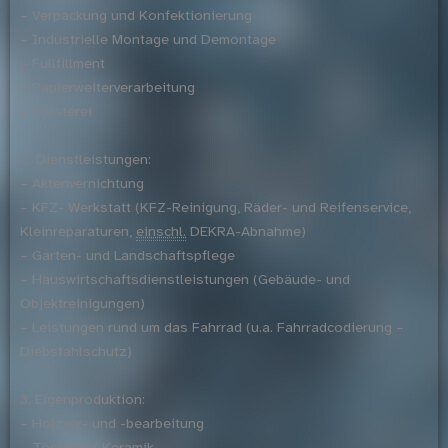
– Verpackung und Konfektionierung
– Industrielle Montage und Demontage
– Fullfillment
– Papierweiterverarbeitung
– Polsterei
2. Dienstleistungen:
– Aktenvernichtung
– KFZ- Werkstatt (KFZ-Reinigung, Räder- und Reifenservice,
Kleinreparaturen,
einschl.
DEKRA-Abnahme)
– Garten- und Landschaftspflege
– Hauswirtschaftsdienstleistungen (Gebäude- und
Objektreinigungen)
– Leistungen rund um das Fahrrad (u.a. Fahrradcodierung –
Diebstahlschutz)
3. Eigenproduktion:
– Holzver- und -bearbeitung
– Töpferei / Keramik