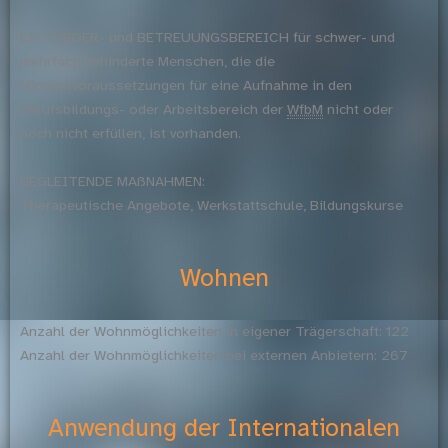
Ein FÖRDER- und BETREUUNGSBEREICH für schwer- und
mehrfach behinderte Menschen, die die
Mindestvoraussetzungen für eine Aufnahme in den
Berufsbildungs- oder Arbeitsbereich der
WfbM
nicht oder
noch nicht erfüllen, ist vorhanden.
BEGLEITENDE MAßNAHMEN:
Therapeutische Angebote, Werkstattschule, Bildungskurse
Wohnen
Anzahl der Wohnmöglichkeiten in eigener Trägerschaft: 122
Anzahl der Wohnmöglichkeiten bei externen Anbietern: 267
Anwendung der Internationalen