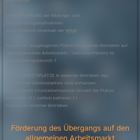
Zertifikaten
DURCHFÜHRUNG der Bildungs- und
Qualifizierungsmaßnahmen:
Ausschließlich innerhalb der
WfbM
Anzahl der ausgelagerten Plätze (in externen Betrieben auf
dem allgemeinen Arbeitsmarkt / Inklusionsfirmen) im
Berufsbildungsbereich: 1
AUßENARBEITSPLÄTZE in externen Betrieben des
allgemeinen Arbeitsmarktes sind vorhanden:
Ausgelagerte Einzelarbeitsplätze (Anzahl der Plätze:
dauerhaft: 17 / zeitlich befristet: 1 )
Praktika in externen Betrieben
Förderung des Übergangs auf den
allgemeinen Arbeitsmarkt