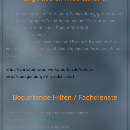
– Clearinggespräche: Interessen, Fähigkeiten
etc.
zu eruieren
– Übergangsgruppe (Zukunftsplanung und Fachkurse zum
allgemeinen Arbeitsmarkt, Budget für Arbeit,
Bewerbungstraining)
– Aktionstage Schichtwechsel und Perspektivwechsel (2-imal
im Jahr) zur Erprobung auf dem allgemeinen Arbeitsmarkt und
Öffentlichkeitsarbeit
https://christophorus-werkstaetten.de/details-
news/passgenau-geht-an-den-start
Begleitende Hilfen / Fachdienste
Pädagogische / Sozialpädagogische Hilfen
Medizinischer Dienst
Weitere therapeutische Angebote