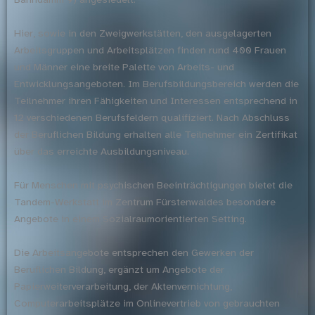
Hier, sowie in den Zweigwerkstätten, den ausgelagerten
Arbeitsgruppen und Arbeitsplätzen finden rund 400 Frauen
und Männer eine breite Palette von Arbeits- und
Entwicklungsangeboten. Im Berufsbildungsbereich werden die
Teilnehmer ihren Fähigkeiten und Interessen entsprechend in
12 verschiedenen Berufsfeldern qualifiziert. Nach Abschluss
der Beruflichen Bildung erhalten alle Teilnehmer ein Zertifikat
über das erreichte Ausbildungsniveau.
Für Menschen mit psychischen Beeinträchtigungen bietet die
Tandem-Werkstatt im Zentrum Fürstenwaldes besondere
Angebote in einem Sozialraumorientierten Setting.
Die Arbeitsangebote entsprechen den Gewerken der
Beruflichen Bildung, ergänzt um Angebote der
Papierweiterverarbeitung, der Aktenvernichtung,
Computerarbeitsplätze im Onlinevertrieb von gebrauchten