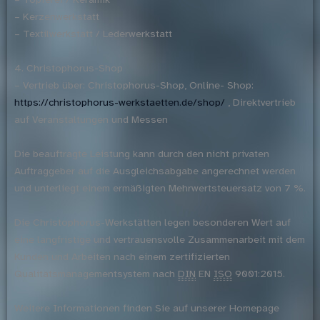
– Kerzenwerkstatt
– Textilwerkstatt / Lederwerkstatt
4. Christophorus-Shop
– Vertrieb über: Christophorus-Shop, Online- Shop:
https://christophorus-werkstaetten.de/shop/
, Direktvertrieb
auf Veranstaltungen und Messen
Die beauftragte Leistung kann durch den nicht privaten
Auftraggeber auf die Ausgleichsabgabe angerechnet werden
und unterliegt einem ermäßigten Mehrwertsteuersatz von 7 %.
Die Christophorus-Werkstätten legen besonderen Wert auf
eine langfristige und vertrauensvolle Zusammenarbeit mit dem
Kunden und Arbeiten nach einem zertifizierten
Qualitätsmanagementsystem nach
DIN
EN
ISO
9001:2015.
Weitere Informationen finden Sie auf unserer Homepage