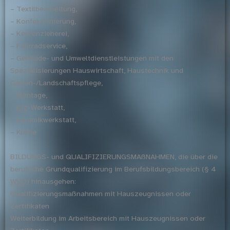
– Textilbearbeitung,
– Konfektionierung,
– Kerzenzieherei,
– Fahrradservice,
– Gebäude- und Umweltdienstleistungen mit den
Spezialisierungen Hauswirtschaft, Haustechnik und
Garten-/Landschaftspflege,
– Montage,
–
Kfz
-Werkstatt,
– Keramikwerkstatt,
– Küche
BILDUNGS- und QUALIFIZIERUNGSMAßNAHMEN, die über die
berufliche Grundqualifizierung im Berufsbildungsbereich (§ 4
WVO
) hinausgehen:
Qualifizierungsmaßnahmen mit Hauszeugnissen oder
Zertifikaten
Weiterbildung im Arbeitsbereich mit Hauszeugnissen oder