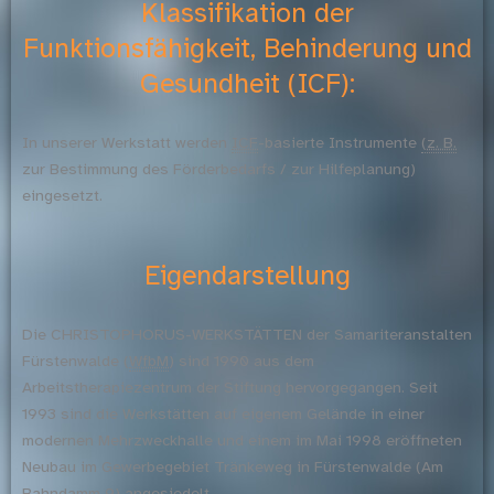
Klassifikation der
Funktionsfähigkeit, Behinderung und
Gesundheit (ICF):
In unserer Werkstatt werden
ICF
-basierte Instrumente
(z. B.
zur Bestimmung des Förderbedarfs / zur Hilfeplanung)
eingesetzt.
Eigendarstellung
Die CHRISTOPHORUS-WERKSTÄTTEN der Samariteranstalten
Fürstenwalde (
WfbM
) sind 1990 aus dem
Arbeitstherapiezentrum der Stiftung hervorgegangen. Seit
1993 sind die Werkstätten auf eigenem Gelände in einer
modernen Mehrzweckhalle und einem im Mai 1998 eröffneten
Neubau im Gewerbegebiet Tränkeweg in Fürstenwalde (Am
Bahndamm 9) angesiedelt.