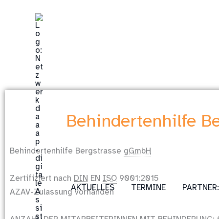
Zum
Inhalt
springen
Behindertenhilfe B
Behindertenhilfe Bergstrasse
gGmbH
Zertifiziert nach
DIN
EN
ISO
9001:2015
AKTUELLES
TERMINE
PARTNER
AZAV-Zulassung vorhanden