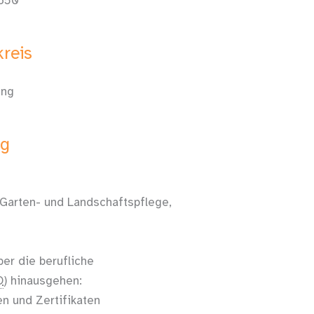
650
reis
ung
ng
, Garten- und Landschaftspflege,
r die berufliche
O
) hinausgehen:
n und Zertifikaten