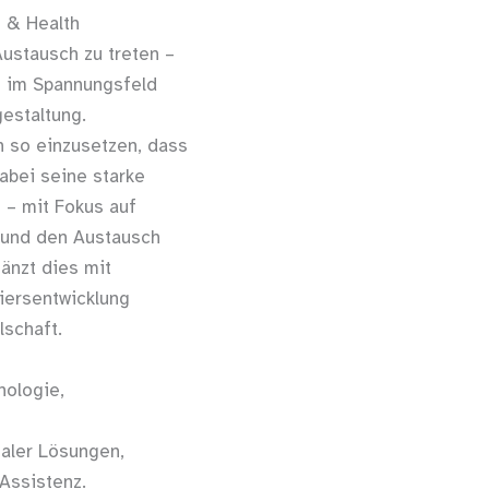
g & Health
ustausch zu treten –
t im Spannungsfeld
gestaltung.
n so einzusetzen, dass
abei seine starke
 – mit Fokus auf
n und den Austausch
änzt dies mit
tiersentwicklung
lschaft.
nologie,
taler Lösungen,
 Assistenz.