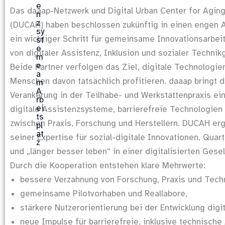
Das daaap-Netzwerk und Digital Urban Center for Agin
(DUCAH) haben beschlossen zukünftig in einen engen A
ein wichtiger Schritt für gemeinsame Innovationsarbei
von digitaler Assistenz, Inklusion und sozialer Technik
Beide Partner verfolgen das Ziel, digitale Technologie
Menschen davon tatsächlich profitieren. daaap bringt d
Verankerung in der Teilhabe- und Werkstättenpraxis ein
digitale Assistenzsysteme, barrierefreie Technologie
zwischen Praxis, Forschung und Herstellern. DUCAH erg
seiner Expertise für sozial-digitale Innovationen, Quar
und „länger besser leben“ in einer digitalisierten Gesel
Durch die Kooperation entstehen klare Mehrwerte:
bessere Verzahnung von Forschung, Praxis und Tech
gemeinsame Pilotvorhaben und Reallabore,
stärkere Nutzerorientierung bei der Entwicklung digi
neue Impulse für barrierefreie, inklusive technische