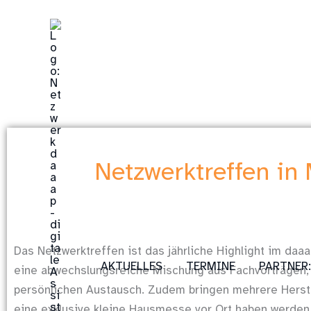
Zum
Inhalt
springen
Netzwerktreffen in
Das Netzwerktreffen ist das jährliche Highlight im daa
AKTUELLES
TERMINE
PARTNER
eine abwechslungsreiche Mischung aus Fachvorträgen, 
persönlichen Austausch. Zudem bringen mehrere Herste
eine exklusive kleine Hausmesse vor Ort haben werden