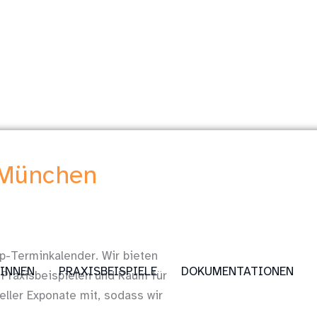
 München
ap-Terminkalender. Wir bieten
:INNEN
PRAXISBEISPIELE
DOKUMENTATIONEN
Praxisbeispielen und Raum für
ller Exponate mit, sodass wir
.