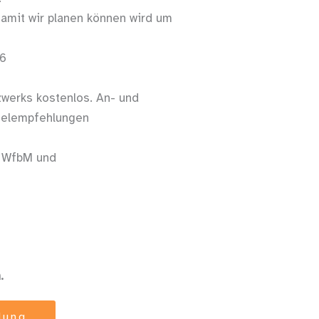
amit wir planen können wird um
26
zwerks kostenlos. An- und
otelempfehlungen
n WfbM und
.
dung