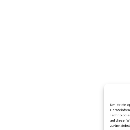
Um dir ein o
Geräteinfor
Technologien
auf dieser W
zurückziehs