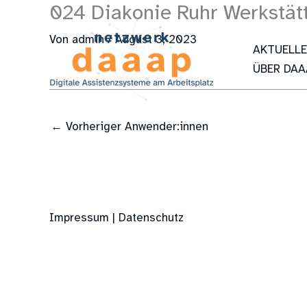
024 Diakonie Ruhr Werkstät
Zum
Inhalt
Von
admin
/
August 3, 2023
springen
AKTUELL
ÜBER DAA
←
Vorheriger Anwender:innen
Impressum | Datenschutz