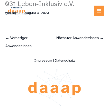
031 Leben-Inklusiv e.V.
Zum
Inhalt
Von
admin
/
August 3, 2023
springen
←
Vorheriger
Nächster Anwender:innen
→
Anwender:innen
Impressum | Datenschutz