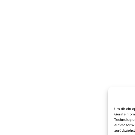
Um dir ein o
Geräteinfor
Technologien
auf dieser W
zurückziehs