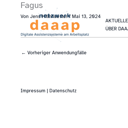
Fagus
Zum
Inhalt
Von
Jens Hillnhuetter
/
Mai 13, 2024
springen
AKTUELL
ÜBER DAA
←
Vorheriger Anwendungfälle
Impressum | Datenschutz