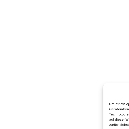
Um dir ein o
Geräteinfor
Technologien
auf dieser W
zurückziehs