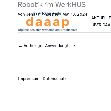
Robotik im WerkHUS
Zum
Inhalt
Von
Jens Hillnhuetter
/
Mai 13, 2024
springen
AKTUELL
ÜBER DAA
←
Vorheriger Anwendungfälle
Impressum | Datenschutz