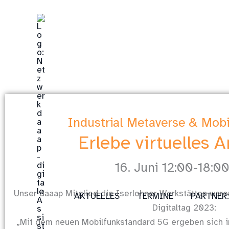
Zum
Inhalt
springen
Industrial Metaverse & Mob
Erlebe virtuelles A
16. Juni 12:00-18:0
Unser daaap Mitglied die Iserlohner Werkstätten ware
AKTUELLES
TERMINE
PARTNER
Digitaltag 2023:
„Mit dem neuen Mobilfunkstandard 5G ergeben sich in