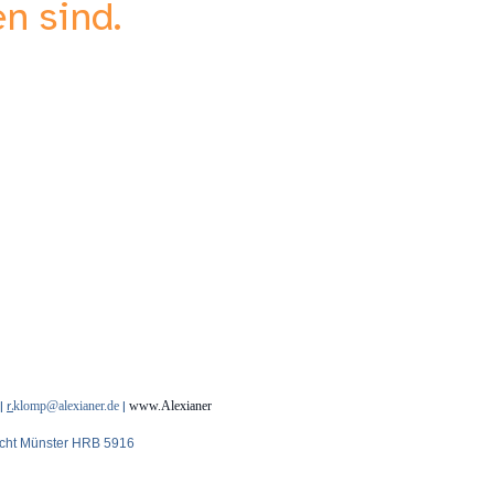
n sind.
|
r.
klomp@alexianer.de
|
www.Alexianer
ericht Münster HRB 5916