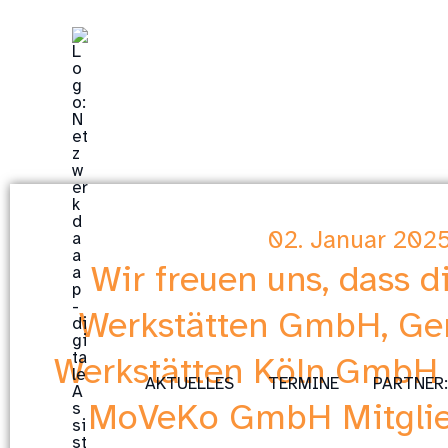
Zum
Inhalt
springen
02. Januar 202
Wir freuen uns, dass d
Werkstätten GmbH, Ge
Werkstätten Köln GmbH 
AKTUELLES
TERMINE
PARTNER
MoVeKo GmbH Mitglie