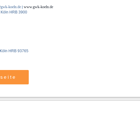
gwk-koeln.de
|
www.gwk-koeln.de
cht Köln HRB 3900
ht Köln HRB 93765
tseite