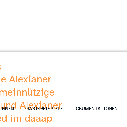
5
ie Alexianer
meinnützige
und Alexianer
:INNEN
PRAXISBEISPIELE
DOKUMENTATIONEN
d im daaap