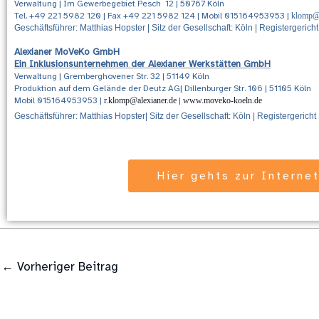
Verwaltung |
Im Gewerbegebiet Pesch 12
| 50767
Köln
Tel. +49 221 5982 120 | Fax +49 221 5982 124
| Mobil 015164953953
|
klomp@
Geschäftsführer: Matthias Hopster | Sitz der Gesellschaft: Köln | Registergeri
Alexianer MoVeKo GmbH
Ein Inklusionsunternehmen der Alexianer Werkstätten GmbH
Verwaltung | Gremberghovener Str. 32 | 51149 Köln
Produktion auf dem Gelände der Deutz AG| Dillenburger Str. 106 | 51105 Köln
Mobil 015164953953 |
r.klomp@alexianer.de
|
www.moveko-koeln.de
Geschäftsführer: Matthias Hopster| Sitz der Gesellschaft: Köln | Registergeric
Hier gehts zur Interne
←
Vorheriger Beitrag