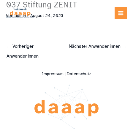
037 Stiftung ZENIT
Zum
Inhalt
Von
admin
/
August 24, 2023
springen
←
Vorheriger
Nächster Anwender:innen
→
Anwender:innen
Impressum | Datenschutz