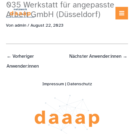
035 Werkstatt für angepasste
Zum
Inhalt
Arbeit GmbH (Düsseldorf)
springen
Von
admin
/
August 22, 2023
←
Vorheriger
Nächster Anwender:innen
→
Anwender:innen
Impressum | Datenschutz