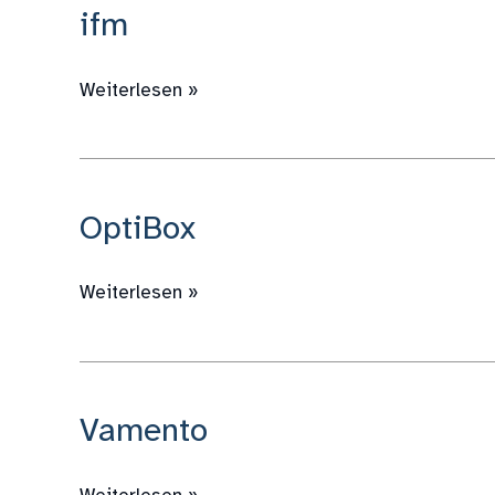
ifm
ifm
Weiterlesen »
OptiBox
OptiBox
Weiterlesen »
Vamento
Vamento