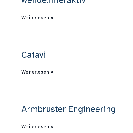
wende.interaktiv
Weiterlesen »
Catavi
Catavi
Weiterlesen »
Armbruster Engineering
Armbruster
Engineering
Weiterlesen »