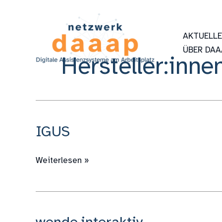
Zum
Inhalt
springen
AKTUELL
ÜBER DAA
Hersteller:inne
IGUS
IGUS
Weiterlesen »
wende.interaktiv