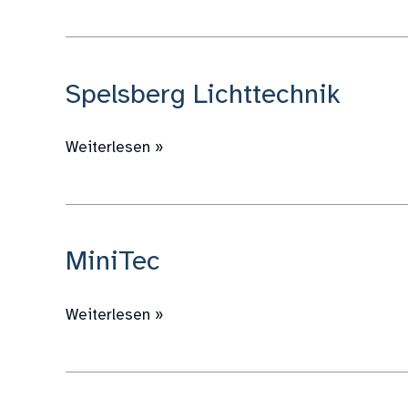
Spelsberg Lichttechnik
Spelsberg
Lichttechnik
Weiterlesen »
MiniTec
MiniTec
Weiterlesen »