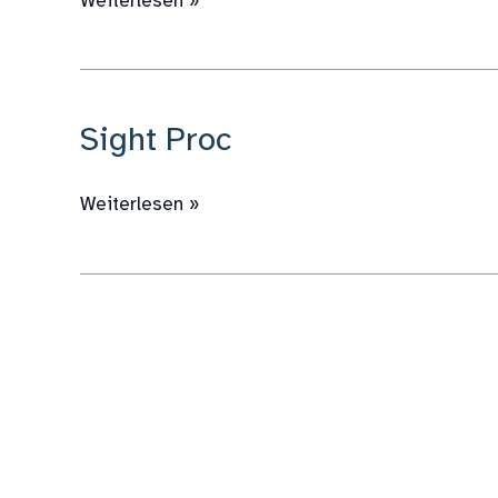
Weiterlesen »
Sight Proc
Sight
Proc
Weiterlesen »